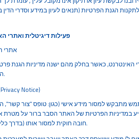
ובנו לבקשת עיון או תיקון אינו מקובל עליך, עומדת לך 
נות הגנת הפרטיות (תנאים לעיון במידע וסדרי הדין 
פעילות דיגיטלית ואתרי ה
אתרי ה
 האינטרנט, כאשר בחלק מהם ישנה מדיניות הגנת פר
הספציפי בו היא מפורסמת.
שקיפות באיסוף מידע (rivacy Notice
ש מתבקש למסור מידע אישי (כגון: טופס "צור קשר", הר
יע במדיניות הפרטיות של האתר הסבר ברור על מטרת א
חובה חוקית למסור אותו (בדרך כלל לא) וכיצד המידע יישמר.
​מידע שייאסף דרך האתר יועבר ישירות למערכות הארגוניות המאובטח