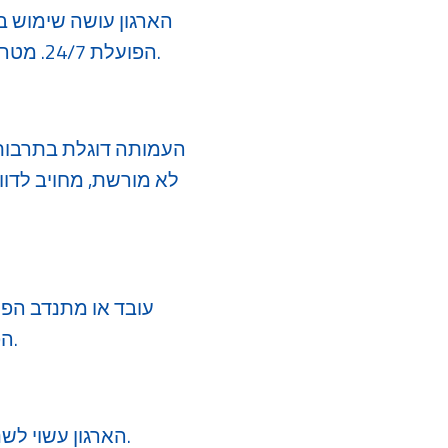
הארגון עושה שימוש ב
הפועלת 24/7. מטרת הפעלת המערכת הינה שמירה על רכוש העמותה ומניעת ונדליזם או הסגת גבול.
​העמותה דוגלת בתרבות 
לא מורשת, מחויב לדוו
​עובד או מתנדב הפו
הפרת המדיניות עשויה לגרור צעדים משמעתיים ועלולה להוות עילה לסיום העסקה.
הארגון עשוי לשנות את מדיניותו מעת לעת. במידה ויעשה כן, תישלח על כך הודעה לכלל העובדים.