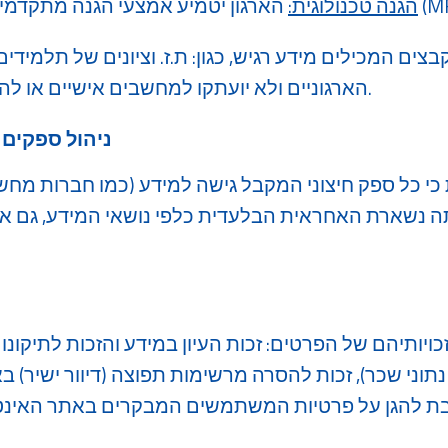
הגנה טכנולוגית:
בצים המכילים מידע רגיש, כגון: ת.ז. וציונים של תלמידים
SharePointהארגוניים ולא יועתקו למחשבים אישיים או להתקנים ניידים.
ניהול ספקים ומ
כי כל ספק חיצוני המקבל גישה למידע (כמו חברות מחש
 נשארת האחראית הבלעדית כלפי נושאי המידע, גם א
יותיהם של הפרטים: זכות העיון במידע והזכות לתיקונו 
תוני שכר), ​זכות להסרה מרשימות תפוצה (דיוור ישיר) באופ
ת להגן על פרטיות המשתמשים המבקרים באתר האינט