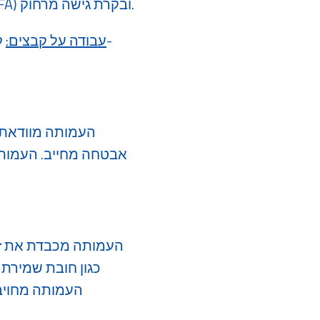
הארגון יטמיע אמצעי הגנה מתקדמים, לרבות אימות דו-שלבי (MFA) ובקרת גישה מרחוק.
עבודה על קבצים:
ק
​העמותה מוודאת 
אבטחה מחייב. העמותה
​העמותה מכבדת את זכו
כגון חובת שמירת נ
העמותה מחויב