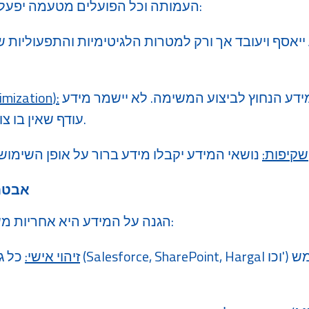
​העמותה וכל הפועלים מטעמה יפעלו על פי העקרונות הבאים:
ייאסף ויעובד אך ורק למטרות הלגיטימיות והתפעוליות 
נאסוף אך ורק את המידע הנחוץ לביצוע המשימה. לא יישמר מידע
):
imization
עודף שאין בו צורך חינוכי, תפעולי או חוקי.
ם ועל זכויותיהם.
שקיפות:
אבטחת
​הגנה על המידע היא אחריות משותפת של כלל העובדים:
זיהוי אישי:
כל גישה למערכ