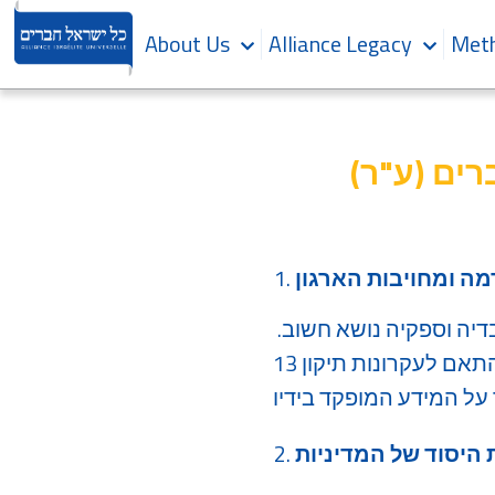
About Us
Alliance Legacy
Meth
רים (ע"ר)
ה ומחויבות הארגון
​ כל ישראל חברים (ע"ר) רואה בשמירה על פרטיותם של תלמידיה, תורמיה, עובדיה וספקיה נושא חשוב.
הארגון מחויב לפעול בהתאם לחוק הגנת הפרטיות, התשמ"א-1981, ותקנותיו, ובהתאם לעקרונות תיקון 13
 היסוד של המדיניות