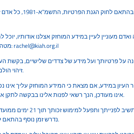
​בהתאם לחוק הגנת הפ
ואדם מעוניין לעיין במידע המוחזק אצלנו אודותיו, יוכ
rachel@kiah.org.il
מטה העמותה בכתובת המייל:
ה על פרטיותך ועל מידע של צדדים שלישיים, בקשת העי
זיהוי הולם (כגון הצגת תעודת זהות).
העיון במידע, אם מצאת כי המידע המוחזק עליך אינו נכון,
אינו מעודכן, הנך רשאי לפנות אלינו בבקשה לתקן את המידע (בכפוף לכל דין).
העמותה תשיב לפנייתך ותפעל
נדרש זמן נוסף בהתאם לנסיבות המפורטות בחוק.