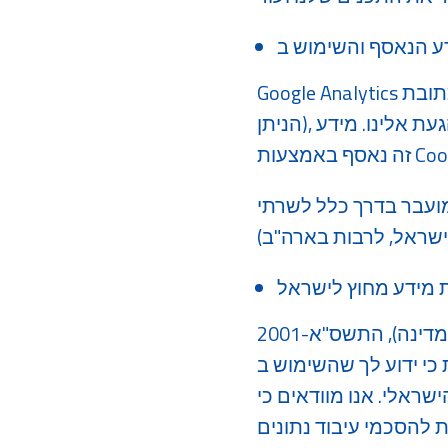
Google Analytics אוסף מידע המועבר מהדפדפן שלך, הכולל, בין היתר: כתובת IP (בצורה אנונימית ככל
הניתן), מזהי מכשיר, סוג דפדפן, דפים בהם ביקרת, משך השהייה באתר והאתר ממנו הגעת אלינו. מידע
 בדרך כלל לשרתי Google
מידע מחוץ לישראל
בהתאם לתקנות הגנת הפרטיות (העברת מידע אל מאגרי מידע שחץ לגבולות המדינה), התשס"א-2001
-Google Analytics כרוך בהעברת מידע לשרתי Google במדינות
 אנו מוודאים כי Google
ד נתונים (DPA) התואמים את הסטנדרטים המקובלים כדי להבטיח הגנה נאותה