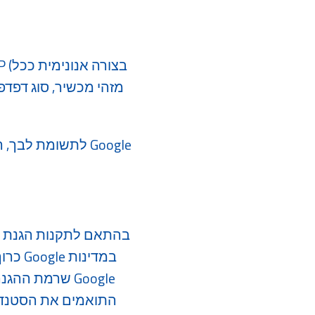
לתשומת לבך, המי
שרמת ההגנה על