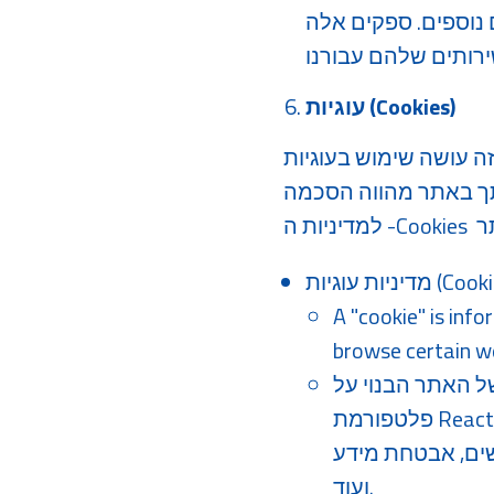
ם נוספים. ספקים אלה
(Cookies)
עוגיות
 בעוגיות ("Cookies") ובטכנולוגיות אחרות כגון: פיקסלים, להלן ביחד: "עוגיות",
ך באתר מהווה הסכמה
עוגיות (Cookies)
A "cookie" is inf
browse certain we
של האתר הבנוי על
פלטפורמת React, NodeJs, ThreeJsלרבות לצורך איסוף נתונים סטטיסטיים הנוגעים לשימוש
שים, אבטחת מידע
ועוד.