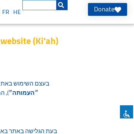
Donate
FR
HE
' website (Ki'ah)
בעצם השימוש באתר הי
״העמותה״
), ה
בעת הגלישה באתר באפש