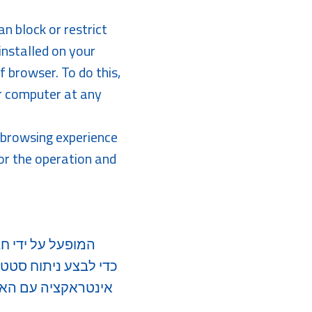
n block or restrict
installed on your
f browser. To do this,
ur computer at any
he browsing experience
for the operation and
אינטראקציה עם האתר