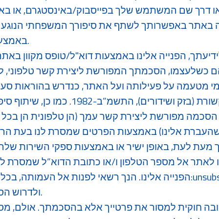
ו דרך שם המשתמש שלך בפייסבוק/באינסטגרם, או באמצ
באמצעות טופס מקוון באתר.
דיעתך, הפנייה אלינו באמצעות דוא"ל/טופס מקוון באתר/פייסבוק/אינ
כשלעצמו, הסכמתך המפורשת ליצירת קשר טלפוני, לקבלת ה
30א לחוק התקשורת (בזק ושידורים), התשמ
הסכמה מפורשת ליצירת קשר עמך (הן טלפונית הן בכל
עת לעת, באופן ישיר או באמצעות ספקי השירות שלה, ע
 לאתר אל מספר הטלפון ו/או כתובת הדוא”ל שמסרת לנ
הפנייה אלינו. הנך רשאי לפנות אל העמותה, בכל עת, בדוא"ל לכתובת:l
ולדרוש הסרתך מרשימת הדיוור.
 חובה חוקית למסור את פרטייך אלא בהסכמתך. אולם, מסי