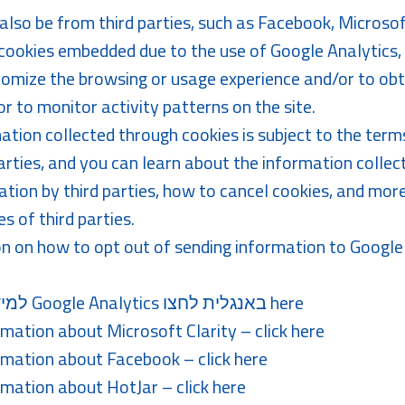
also be from third parties, such as Facebook, Microsof
 cookies embedded due to the use of Google Analytics,
tomize the browsing or usage experience and/or to obta
r to monitor activity patterns on the site.
ation collected through cookies is subject to the term
 parties, and you can learn about the information colle
ation by third parties, how to cancel cookies, and more
es of third parties.
n on how to opt out of sending information to Google A
here
למידע נוסף בנושא Google Analytics באנגלית לחצו
mation about Microsoft Clarity – click
here
rmation about Facebook – click
here
rmation about HotJar – click
here