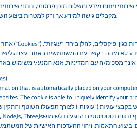
 שירותי ניתוח מידע ומשלוח תוכן פרסומי, ונותני שירותי
מקבלים גישה למידע אך ורק למטרות ביצוע השירותים שלהם עבורנו.
אתר זה עושה שימוש
דע לא מזהה בקשר עם המשתמשים באתר. עצם גלישת
מדיניות 
ormation that is automatically placed on your compute
bsites. The cookie is able to uniquely identify your br
קבצי עוגיות ("עוגיות") לצורך תפעולו השוטף והתקין 
, ביצוע התאמות, זיהוי ההעדפות האישיות של המשתמ