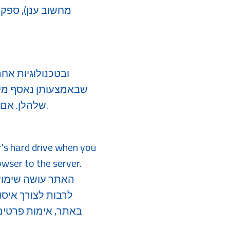
מחשוב ענן), ספקי
שבאמצעותן נאסף מי
למדיניות ה -Cookies שלהלן. אם אינך מסכימ/ה עם המדיניות, אנא המנע/י משימוש באתר.
r's hard drive when you
owser to the server.
האתר עושה שימוש ב
באתר, אימות פרטים