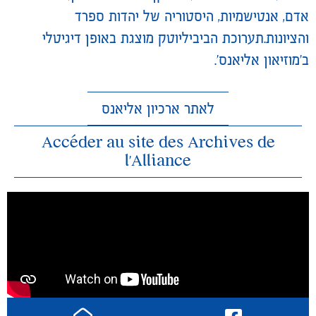
אדם, אנטישמיות, היסטוריה של יהדות ספרד
והציונות.תערוכת הביביליוטק מוצגת באופן דיגיטלי
ב'מוזיאון אליאנס'.
לאתר ארכיון אליאנס
Accéder au site des Archives de
l’Alliance