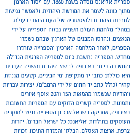
ספריית אליאנס נוסדה בשנת 1860, עם ייסוד הארגון,
מתוך כוונה לשמר את המורשת היהודית, ולאפשר נגישות
לתרבות היהודית ולהיסטוריה של העם היהודי בעולם.
במהלך מלחמת העולם השנייה נבזזה הספרייה על ידי
הנאצים, ונהרסו המבנים של הארגון שבהם נשמרו
הספרים, לאחר המלחמה הארכיון והספרייה שוחזרו
מחדש. הספרייה נחשבת כיום לספרייה הפרטית הגדולה
והחשובה ביותר באירופה לנושא היהדות והשפה העברית.
היא כוללת: כתבי יד מתקופת ימי הביניים, קטעים מגניזת
קהיר (כולל כתב יד חתום על ידי הרמב"ם), יצירות עבריות
ויהודיות שנשמרו מהמאות ה15 וה20 אוסף איורים
ותמונות. לספריה קשרים הדוקים עם הספריות החשובות
באירופה, אמריקה וישראל.ארכיון הספרייה נגיש לחוקרים
העוסקים בתולדות 'אליאנס: כל ישראל חברים', יהדות
צרפת, ארצות האסלם, הבלקן והמזרח התיכון, זכויות