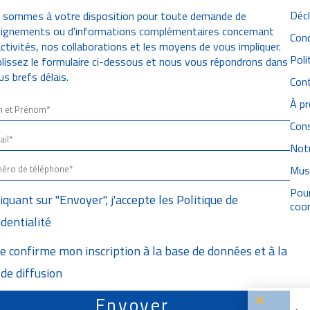
Décl
 sommes à votre disposition pour toute demande de
eignements ou d'informations complémentaires concernant
Cond
ctivités, nos collaborations et les moyens de vous impliquer.
Poli
issez le formulaire ci-dessous et nous vous répondrons dans
lus brefs délais.
Con
À p
Cons
Notr
Musé
Pour
liquant sur "Envoyer", j'accepte les
Politique de
coor
identialité
Je confirme mon inscription à la base de données et à la
 de diffusion
Envoyer