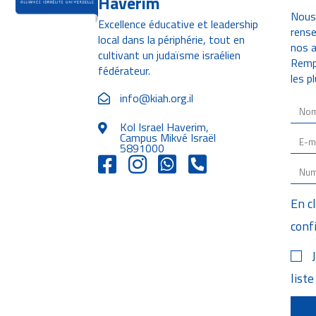
Haverim
Nous
Excellence éducative et leadership
rens
local dans la périphérie, tout en
nos a
cultivant un judaïsme israélien
Rempl
fédérateur.
les p
info@kiah.org.il
Kol Israel Haverim,
Campus Mikvé Israël
5891000
En c
conf
liste