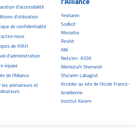
l'Alliance
aration d'accessibilité
Yesharim
itions d'utilisation
Sodkot
tique de confidentialité
Morasha
tactez-nous
Reshit
ropos de KIAH
Allé
eil d'administration
Netu'im- AÏDA
e équipe
Memizra'h Shemesh
e de l'Alliance
Sha'arim Labagrut
Accéder au site de l'école Franco-
 les animateurs et
dinateurs
Israélienne
Institut Kerem