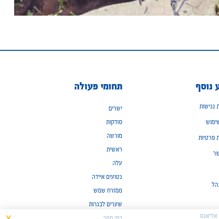
 נוסף
תחומי פעולה
נגישות
ישרים
ימוש
סודקות
מורשה
ת פרטיות
ראשית
שר
עלה
נטועים איידה
הל
ממזרח שמש
שערים לבגרות
ן אליאנס
בתי ספר